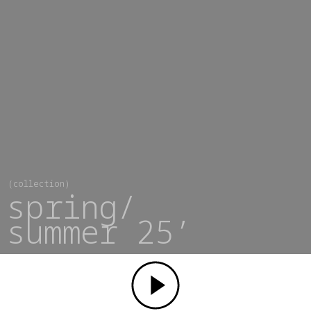
(collection)
spring/
summer 25’