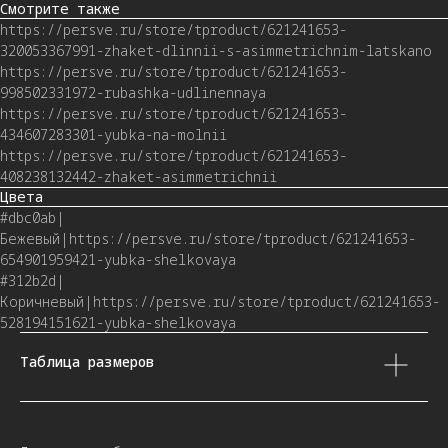
Смотрите также
https://persve.ru/store/tproduct/621241653-
320053367991-zhaket-dlinnii-s-asimmetrichnim-latskano
https://persve.ru/store/tproduct/621241653-
998502331972-rubashka-udlinennaya
https://persve.ru/store/tproduct/621241653-
434607283301-yubka-na-molnii
https://persve.ru/store/tproduct/621241653-
408238132442-zhaket-asimmetrichnii
Цвета
#dbc0ab|
Бежевый|https://persve.ru/store/tproduct/621241653-
654901959421-yubka-shelkovaya
#312b2d|
Коричневый|https://persve.ru/store/tproduct/621241653-
528194151621-yubka-shelkovaya
Таблица размеров