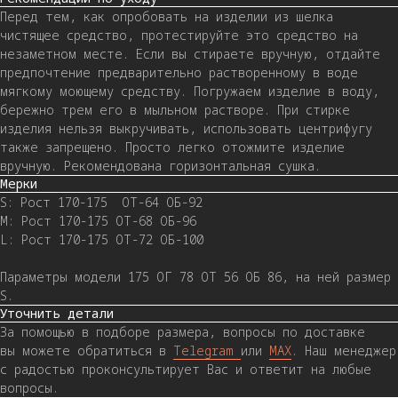
Перед тем, как опробовать на изделии из шелка
чистящее средство, протестируйте это средство на
незаметном месте. Если вы стираете вручную, отдайте
предпочтение предварительно растворенному в воде
мягкому моющему средству. Погружаем изделие в воду,
бережно трем его в мыльном растворе. При стирке
изделия нельзя выкручивать, использовать центрифугу
также запрещено. Просто легко отожмите изделие
вручную. Рекомендована горизонтальная сушка.
Мерки
S: Рост 170-175 ОТ-64 ОБ-92
M: Рост 170-175 ОТ-68 ОБ-96
L: Рост 170-175 ОТ-72 ОБ-100
Параметры модели 175 ОГ 78 ОТ 56 ОБ 86, на ней размер
S.
Уточнить детали
За помощью в подборе размера, вопросы по доставке
вы можете обратиться в
Telegram
или
MAX
. Наш менеджер
с радостью проконсультирует Вас и ответит на любые
вопросы.