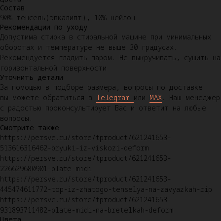
Состав
90% тенсель(эвкалипт), 10% нейлон
Рекомендации по уходу
Допустима стирка в стиральной машине при минимальных
оборотах и температуре не выше 30 градусах.
Рекомендуется гладить паром. Не выкручивать, сушить на
горизонтальной поверхности
Уточнить детали
За помощью в подборе размера, вопросы по доставке
вы можете обратиться в
Telegram
или
MAX
. Наш менеджер
с радостью проконсультирует Вас и ответит на любые
вопросы.
Смотрите также
https://persve.ru/store/tproduct/621241653-
513616316462-bryuki-iz-viskozi-deform
https://persve.ru/store/tproduct/621241653-
226629680901-plate-midi
https://persve.ru/store/tproduct/621241653-
445474611772-top-iz-zhatogo-tenselya-na-zavyazkah-rip
https://persve.ru/store/tproduct/621241653-
931893711482-plate-midi-na-bretelkah-deform
Цвета