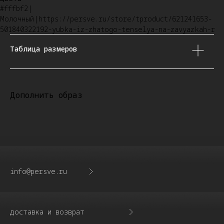
#fffbf2|
Молочный|https://persve.ru/store/tproduct/621241653-
501840322192-yubka-iz-zhatogo-tenselya-na-zavyazkah-r
Таблица размеров
Дополнить образ
info@persve.ru
доставка и возврат