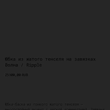
Юбка из жатого тенселя на завязках
Волна / Ripple
25300,00
RUB
Добавить в гардероб
Юбка-баска из тонкого жатого тенселя —
многослойный акцент с лёгкой асимметрией. Завязки