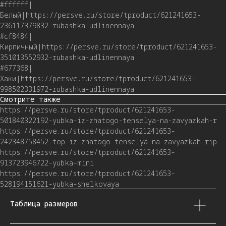
#ffffff|
Белый|https://persve.ru/store/tproduct/621241653-
236117379832-rubashka-udlinennaya
#cf8484|
Кирпичный|https://persve.ru/store/tproduct/621241653-
351013552932-rubashka-udlinennaya
#677368|
Хаки|https://persve.ru/store/tproduct/621241653-
998502331972-rubashka-udlinennaya
Смотрите также
https://persve.ru/store/tproduct/621241653-
501840322192-yubka-iz-zhatogo-tenselya-na-zavyazkah-r
https://persve.ru/store/tproduct/621241653-
242348758452-top-iz-zhatogo-tenselya-na-zavyazkah-rip
https://persve.ru/store/tproduct/621241653-
913723946722-yubka-mini
https://persve.ru/store/tproduct/621241653-
528194151621-yubka-shelkovaya
Таблица размеров